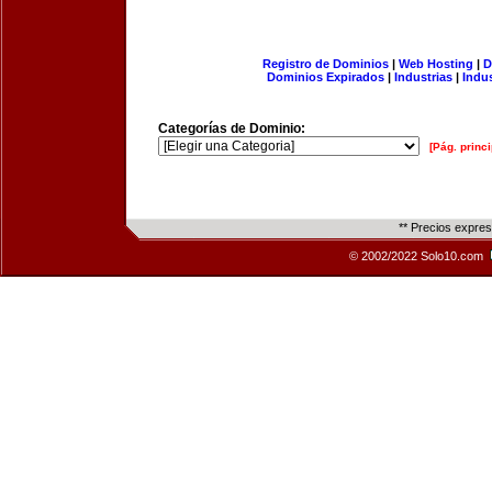
Registro de Dominios
|
Web Hosting
|
D
Dominios Expirados
|
Industrias
|
Indu
Categorías de Dominio:
[Pág. princi
** Precios expre
© 2002/2022 Solo10.com