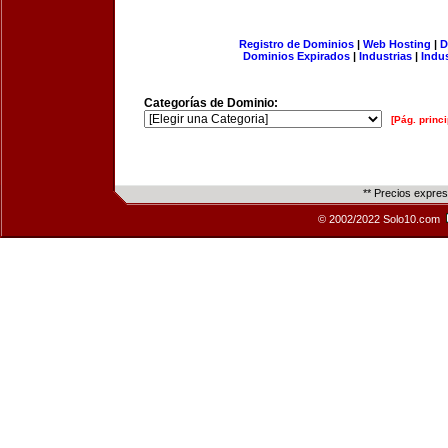
Registro de Dominios
|
Web Hosting
|
D
Dominios Expirados
|
Industrias
|
Indu
Categorías de Dominio:
[Pág. princi
** Precios expre
© 2002/2022 Solo10.com