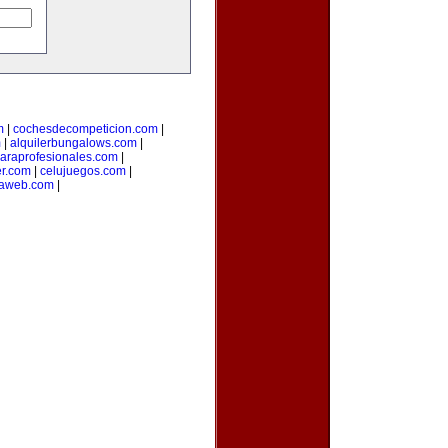
m
|
cochesdecompeticion.com
|
m
|
alquilerbungalows.com
|
araprofesionales.com
|
er.com
|
celujuegos.com
|
laweb.com
|