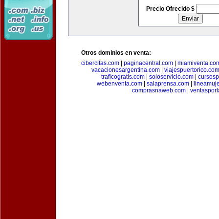
Precio Ofrecido $
Otros dominios en venta:
cibercitas.com
|
paginacentral.com
|
miamiventa.co
vacacionesargentina.com
|
viajespuertorico.co
traficogratis.com
|
soloservicio.com
|
cursosp
webenventa.com
|
salaprensa.com
|
lineamuj
comprasnaweb.com
|
ventaspor