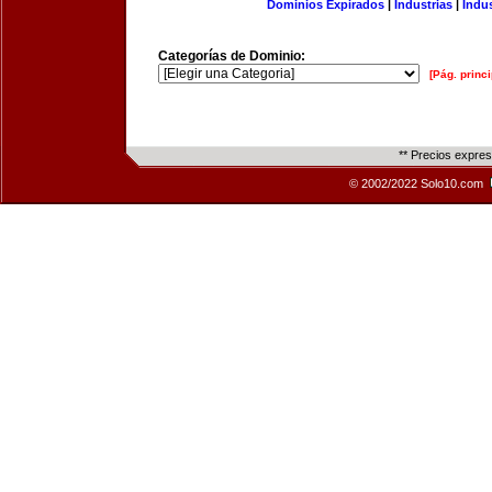
Dominios Expirados
|
Industrias
|
Indu
Categorías de Dominio:
[Pág. princi
** Precios expre
© 2002/2022 Solo10.com