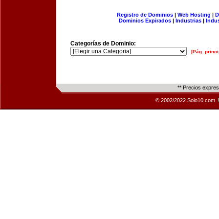
Registro de Dominios
|
Web Hosting
|
D
Dominios Expirados
|
Industrias
|
Indu
Categorías de Dominio:
[Pág. princi
** Precios expre
© 2002/2022 Solo10.com