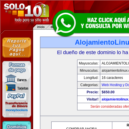
AlojamientoLin
El dueño de este dominio lo ha
Mayusculas:
ALOJAMIENTOL
Minusculas:
alojamientolinux
Longitud:
16 caracteres
Categorias:
Web Hosting y D
Precio:
$650.00
Visitar!
alojamientolinu
Serán consideradas ofer
R