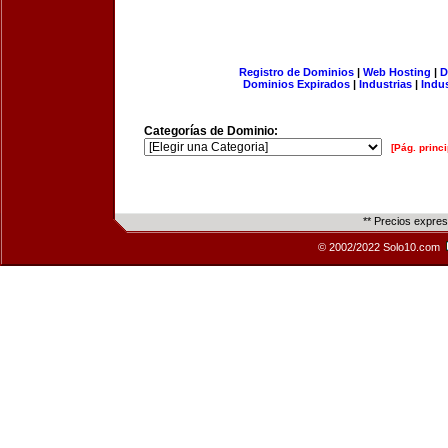
Registro de Dominios
|
Web Hosting
|
D
Dominios Expirados
|
Industrias
|
Indu
Categorías de Dominio:
[Pág. princi
** Precios expre
© 2002/2022 Solo10.com