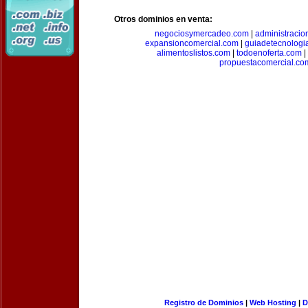
Otros dominios en venta:
negociosymercadeo.com
|
administracio
expansioncomercial.com
|
guiadetecnologi
alimentoslistos.com
|
todoenoferta.com
|
propuestacomercial.co
Registro de Dominios
|
Web Hosting
|
D