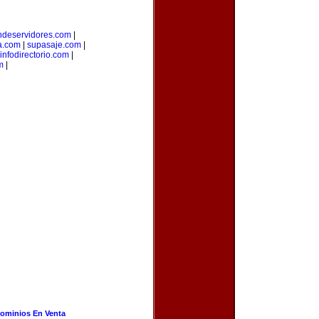
ndeservidores.com
|
a.com
|
supasaje.com
|
infodirectorio.com
|
m
|
ominios En Venta