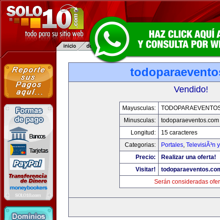
todoparaevento
Vendido!
Mayusculas:
TODOPARAEVENTO
Minusculas:
todoparaeventos.com
Longitud:
15 caracteres
Categorias:
Portales
,
TelevisiÃ³n 
Precio:
Realizar una oferta!
Visitar!
todoparaeventos.co
Serán consideradas ofer