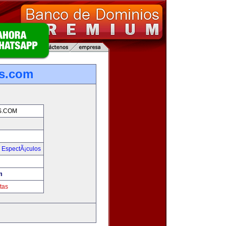
s.com
S.COM
y EspectÃ¡culos
m
tas