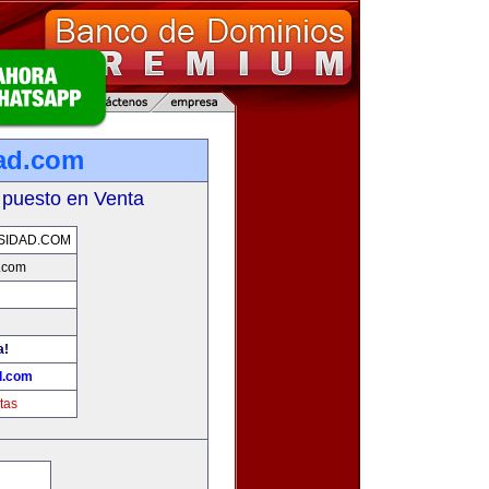
ad.com
 puesto en Venta
SIDAD.COM
.com
a!
d.com
tas