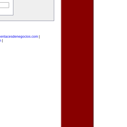
|
enlacesdenegocios.com
|
m
|