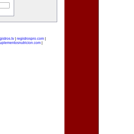
gistros.tv
|
registrospro.com
|
uplementosnutricion.com
|