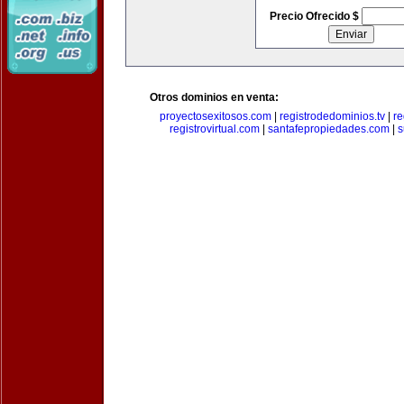
Precio Ofrecido $
Otros dominios en venta:
proyectosexitosos.com
|
registrodedominios.tv
|
re
registrovirtual.com
|
santafepropiedades.com
|
s