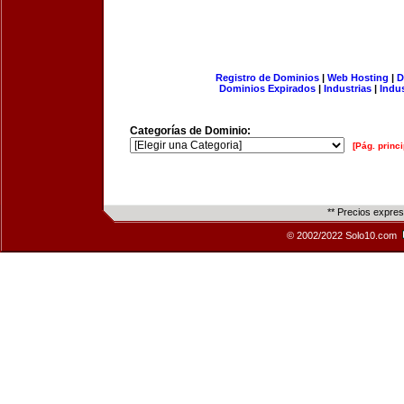
Registro de Dominios
|
Web Hosting
|
D
Dominios Expirados
|
Industrias
|
Indu
Categorías de Dominio:
[Pág. princi
** Precios expre
© 2002/2022 Solo10.com