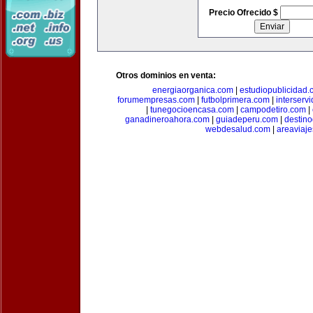
Precio Ofrecido $
Otros dominios en venta:
energiaorganica.com
|
estudiopublicidad.
forumempresas.com
|
futbolprimera.com
|
interserv
|
tunegocioencasa.com
|
campodetiro.com
|
ganadineroahora.com
|
guiadeperu.com
|
destin
webdesalud.com
|
areaviaj