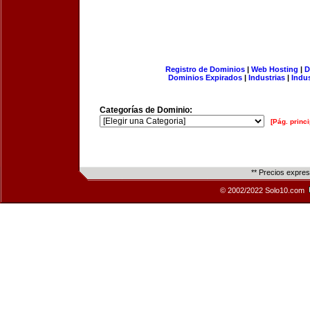
Registro de Dominios
|
Web Hosting
|
D
Dominios Expirados
|
Industrias
|
Indu
Categorías de Dominio:
[Pág. princi
** Precios expre
© 2002/2022 Solo10.com