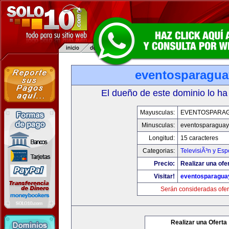
eventosparagu
El dueño de este dominio lo ha
Mayusculas:
EVENTOSPARA
Minusculas:
eventosparaguay
Longitud:
15 caracteres
Categorias:
TelevisiÃ³n y Esp
Precio:
Realizar una ofe
Visitar!
eventosparagua
Serán consideradas ofer
Realizar una Oferta